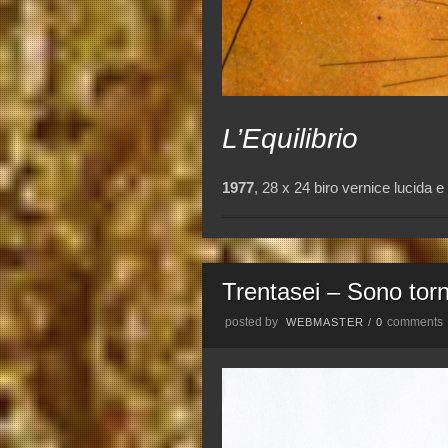
L’Equilibrio
1977
, 28 x 24 biro vernice lucida 
Trentasei – Sono tor
posted by
comments
WEBMASTER
/
0