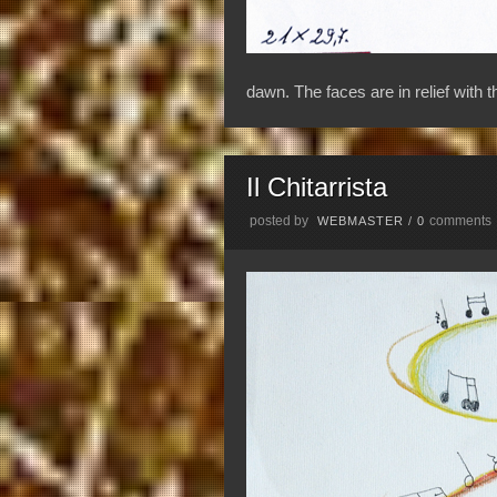
dawn. The faces are in relief with
Il Chitarrista
posted by
comments
WEBMASTER
/
0