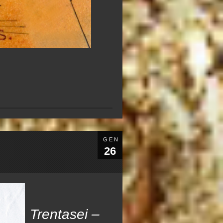
GEN
26
Trentasei –