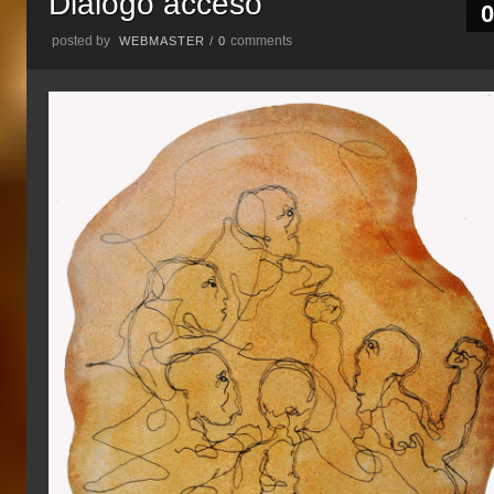
Dialogo acceso
0
posted by
comments
WEBMASTER
/
0