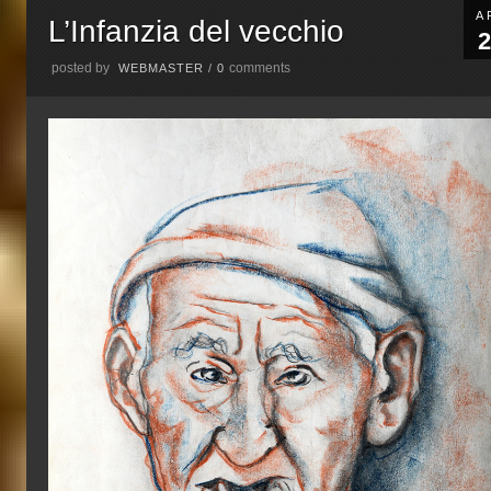
A
L’Infanzia del vecchio
2
posted by
comments
WEBMASTER
/
0