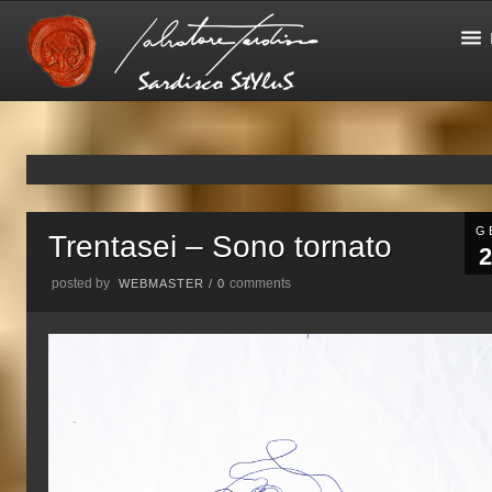
G
Trentasei – Sono tornato
2
posted by
comments
WEBMASTER
/
0