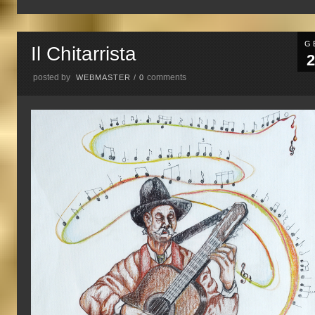
G
Il Chitarrista
2
posted by
comments
WEBMASTER
/
0